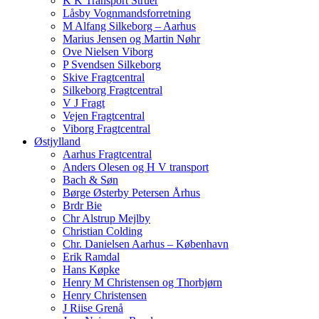
K K Transport Struer
Låsby Vognmandsforretning
M Alfang Silkeborg – Aarhus
Marius Jensen og Martin Nøhr
Ove Nielsen Viborg
P Svendsen Silkeborg
Skive Fragtcentral
Silkeborg Fragtcentral
V J Fragt
Vejen Fragtcentral
Viborg Fragtcentral
Østjylland
Aarhus Fragtcentral
Anders Olesen og H V transport
Bach & Søn
Børge Østerby Petersen Århus
Brdr Bie
Chr Alstrup Mejlby
Christian Colding
Chr. Danielsen Aarhus – København
Erik Ramdal
Hans Køpke
Henry M Christensen og Thorbjørn
Henry Christensen
J Riise Grenå