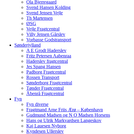
Ola Bjerregaard
Svend Hansen Kolding
Svend Jensen Vejle
Th Martensen
ØSG
Vejle Fragtcentral
Villy Jensen Gårslev
Vorbasse Godstransport
Sønderjylland
A E Grodt Haderslev
Fritz Petersen Aabenraa
Haderslev fragtcentral
Jes Spang Hansen
Padborg Fragtcentral
Rossen Transport
Sønderborg Fragtcentral
Tønder Fragtcentral
Åbenrå Fragtcentral
Fyn
Fyn diverse
Fragtmand Arne Friis Ærø – København
Gudmund Madsen og N O Madsen Horsens
Hans og Ulrik Markvardsen Langeskov
Kaj Lauesen Nyborg
Kyndesen Ullerslev