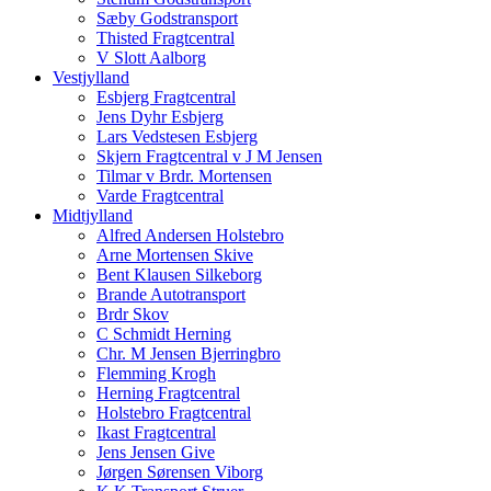
Sæby Godstransport
Thisted Fragtcentral
V Slott Aalborg
Vestjylland
Esbjerg Fragtcentral
Jens Dyhr Esbjerg
Lars Vedstesen Esbjerg
Skjern Fragtcentral v J M Jensen
Tilmar v Brdr. Mortensen
Varde Fragtcentral
Midtjylland
Alfred Andersen Holstebro
Arne Mortensen Skive
Bent Klausen Silkeborg
Brande Autotransport
Brdr Skov
C Schmidt Herning
Chr. M Jensen Bjerringbro
Flemming Krogh
Herning Fragtcentral
Holstebro Fragtcentral
Ikast Fragtcentral
Jens Jensen Give
Jørgen Sørensen Viborg