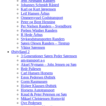
Jens Neimann Randers
Johannes Schmidt Råsted
Karl og Kurt Jørgensen
Leif Hansen Århus
Ommersyssel Godstransport
Peter og Bent Henning
Per Nielsen Randers – Svendborg
Preben Winther Randers
R Hede Århus
Stykgodstransporten Randers
Søren Olesen Randers – Tirstrup
Viktor Sørensen
Østjylland 2
3 Generationer Søren Peder Sørensen
am-transport a-s
Aksel Nymann – Johs Jensen og Søn
Brdr Pallesen
Carl Hansen Horsens
Egon Pedersen Østbirk
Gorm Rasmussen
Holger Klausen Østbirk
Horsens Autotransport
Knud & Peter Petersen og Søn
Mikael Christensen Hornsyld
Ove Pedersen