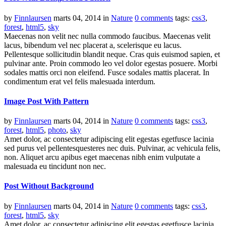
by
Finnlaursen
marts 04, 2014
in
Nature
0 comments
tags:
css3
,
forest
,
html5
,
sky
Maecenas non velit nec nulla commodo faucibus. Maecenas velit
lacus, bibendum vel nec placerat a, scelerisque eu lacus.
Pellentesque sollicitudin blandit neque. Cras quis euismod sapien, et
pulvinar ante. Proin commodo leo vel dolor egestas posuere. Morbi
sodales mattis orci non eleifend. Fusce sodales mattis placerat. In
condimentum erat vel felis malesuada interdum.
Image Post With Pattern
by
Finnlaursen
marts 04, 2014
in
Nature
0 comments
tags:
css3
,
forest
,
html5
,
photo
,
sky
Amet dolor, ac consectetur adipiscing elit egestas egetfusce lacinia
sed purus vel pellentesquesteres nec duis. Pulvinar, ac vehicula felis,
non. Aliquet arcu apibus eget maecenas nibh enim vulputate a
malesuada eu tincidunt non nec.
Post Without Background
by
Finnlaursen
marts 04, 2014
in
Nature
0 comments
tags:
css3
,
forest
,
html5
,
sky
Amet dolor, ac consectetur adipiscing elit egestas egetfusce lacinia