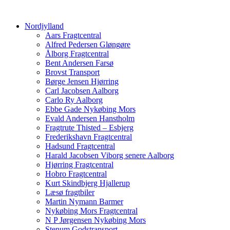
Nordjylland
Aars Fragtcentral
Alfred Pedersen Gløngøre
Ålborg Fragtcentral
Bent Andersen Farsø
Brovst Transport
Børge Jensen Hjørring
Carl Jacobsen Aalborg
Carlo Ry Aalborg
Ebbe Gade Nykøbing Mors
Evald Andersen Hanstholm
Fragtrute Thisted – Esbjerg
Frederikshavn Fragtcentral
Hadsund Fragtcentral
Harald Jacobsen Viborg senere Aalborg
Hjørring Fragtcentral
Hobro Fragtcentral
Kurt Skindbjerg Hjallerup
Læsø fragtbiler
Martin Nymann Barmer
Nykøbing Mors Fragtcentral
N P Jørgensen Nykøbing Mors
Stenum Godstransport