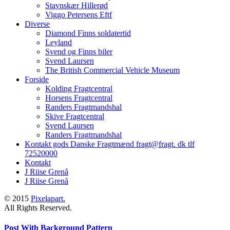
Stavnskær Hillerød
Viggo Petersens Eftf
Diverse
Diamond Finns soldatertid
Leyland
Svend og Finns biler
Svend Laursen
The British Commercial Vehicle Museum
Forside
Kolding Fragtcentral
Horsens Fragtcentral
Randers Fragtmandshal
Skive Fragtcentral
Svend Laursen
Randers Fragtmandshal
Kontakt gods Danske Fragtmænd fragt@fragt. dk tlf
72520000
Kontakt
J Riise Grenå
J Riise Grenå
© 2015
Pixelapart.
All Rights Reserved.
Post With Background Pattern