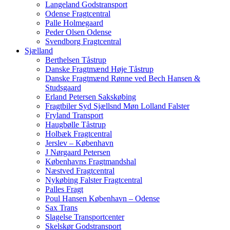
Langeland Godstransport
Odense Fragtcentral
Palle Holmegaard
Peder Olsen Odense
Svendborg Fragtcentral
Sjælland
Berthelsen Tåstrup
Danske Fragtmænd Høje Tåstrup
Danske Fragtmænd Rønne ved Bech Hansen &
Studsgaard
Erland Petersen Sakskøbing
Fragtbiler Syd Sjællsnd Møn Lolland Falster
Fryland Transport
Haugbølle Tåstrup
Holbæk Fragtcentral
Jerslev – København
J Nørgaard Petersen
Københavns Fragtmandshal
Næstved Fragtcentral
Nykøbing Falster Fragtcentral
Palles Fragt
Poul Hansen København – Odense
Sax Trans
Slagelse Transportcenter
Skelskør Godstransport