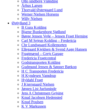
Otto sindberg Vrønding
Århus Larsen
Thorvald Østergaard Lund
Werner Nielsen Horsens
Willy Nielsen
Østjylland 3
B Gura Kolding
Bjarne Bunkenborg Sjøllund
Børge Jensen Vejle – Jensen Fragt Herning
Carl M Sejrup Kolding – Fredericia
Chr Lundsgaard Kollemorten
Ellegaard Kjeldsen & Svend Aage Hansen
Fragtmænd – Grejs Garage
Fredericia Fragtcentral
Godstransporten Kolding
Gudmund Jensen & Sønner Børkop
H C Transporten Fredericia
H Kyndesen Vamdrup
Hyldahl Fragt
J Kjærsgaard Nielsen
Jørgen List Juelsminde
Jens A Christensen Gejsing
Knud Jacobsen Hedensted
Knud Poulsen
K V Markussen