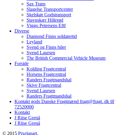
Sax Trans
Slagelse Transportcenter
Skelskør Godstransport
Stavnskær Hillerød
Viggo Petersens Eftf
Diverse
Diamond Finns soldatertid
Leyland
Svend og Finns biler
Svend Laursen
The British Commercial Vehicle Museum
Forside
Kolding Fragtcentral
Horsens Fragtcentral
Randers Fragtmandshal
Skive Fragtcentral
Svend Laursen
Randers Fragtmandshal
Kontakt gods Danske Fragtmænd fragt@fragt. dk tlf
72520000
Kontakt
J Riise Grenå
J Riise Grenå
© 2015
Pixelapart.