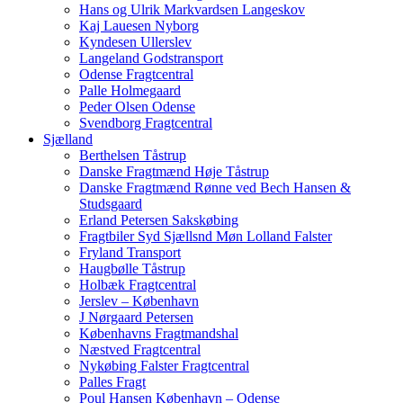
Hans og Ulrik Markvardsen Langeskov
Kaj Lauesen Nyborg
Kyndesen Ullerslev
Langeland Godstransport
Odense Fragtcentral
Palle Holmegaard
Peder Olsen Odense
Svendborg Fragtcentral
Sjælland
Berthelsen Tåstrup
Danske Fragtmænd Høje Tåstrup
Danske Fragtmænd Rønne ved Bech Hansen &
Studsgaard
Erland Petersen Sakskøbing
Fragtbiler Syd Sjællsnd Møn Lolland Falster
Fryland Transport
Haugbølle Tåstrup
Holbæk Fragtcentral
Jerslev – København
J Nørgaard Petersen
Københavns Fragtmandshal
Næstved Fragtcentral
Nykøbing Falster Fragtcentral
Palles Fragt
Poul Hansen København – Odense