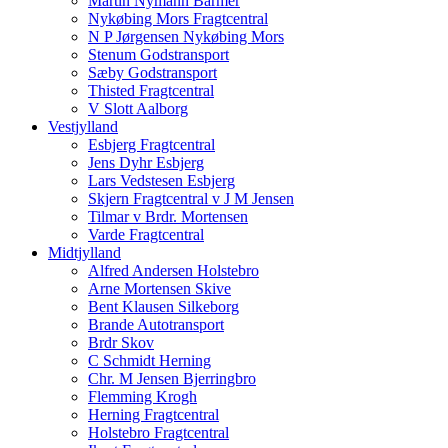
Martin Nymann Barmer
Nykøbing Mors Fragtcentral
N P Jørgensen Nykøbing Mors
Stenum Godstransport
Sæby Godstransport
Thisted Fragtcentral
V Slott Aalborg
Vestjylland
Esbjerg Fragtcentral
Jens Dyhr Esbjerg
Lars Vedstesen Esbjerg
Skjern Fragtcentral v J M Jensen
Tilmar v Brdr. Mortensen
Varde Fragtcentral
Midtjylland
Alfred Andersen Holstebro
Arne Mortensen Skive
Bent Klausen Silkeborg
Brande Autotransport
Brdr Skov
C Schmidt Herning
Chr. M Jensen Bjerringbro
Flemming Krogh
Herning Fragtcentral
Holstebro Fragtcentral