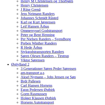
Henry M Christensen og Thorbjørn
Henry Christensen
J Riise Grenå
Jens Neimann Randers
Johannes Schmidt Råsted
Karl og Kurt Jørgensen
Leif Hansen Århus
Ommersyssel Godstransport
Peter og Bent Henning
Per Nielsen Randers – Svendborg
Preben Winther Randers
R Hede Århus
Stykgodstransporten Randers
Søren Olesen Randers – Tirstrup
Viktor Sørensen
Østjylland 2
3 Generationer Søren Peder Sørensen
am-transport a-s
Aksel Nymann – Johs Jensen og Søn
Brdr Pallesen
Carl Hansen Horsens
Egon Pedersen Østbirk
Gorm Rasmussen
Holger Klausen Østbirk
Horsens Autotransport