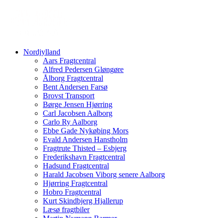
Nordjylland
Aars Fragtcentral
Alfred Pedersen Gløngøre
Ålborg Fragtcentral
Bent Andersen Farsø
Brovst Transport
Børge Jensen Hjørring
Carl Jacobsen Aalborg
Carlo Ry Aalborg
Ebbe Gade Nykøbing Mors
Evald Andersen Hanstholm
Fragtrute Thisted – Esbjerg
Frederikshavn Fragtcentral
Hadsund Fragtcentral
Harald Jacobsen Viborg senere Aalborg
Hjørring Fragtcentral
Hobro Fragtcentral
Kurt Skindbjerg Hjallerup
Læsø fragtbiler