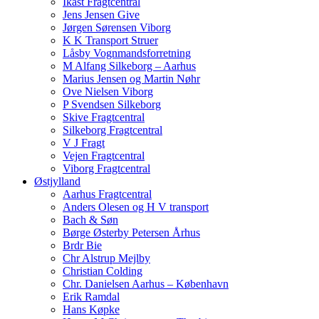
Ikast Fragtcentral
Jens Jensen Give
Jørgen Sørensen Viborg
K K Transport Struer
Låsby Vognmandsforretning
M Alfang Silkeborg – Aarhus
Marius Jensen og Martin Nøhr
Ove Nielsen Viborg
P Svendsen Silkeborg
Skive Fragtcentral
Silkeborg Fragtcentral
V J Fragt
Vejen Fragtcentral
Viborg Fragtcentral
Østjylland
Aarhus Fragtcentral
Anders Olesen og H V transport
Bach & Søn
Børge Østerby Petersen Århus
Brdr Bie
Chr Alstrup Mejlby
Christian Colding
Chr. Danielsen Aarhus – København
Erik Ramdal
Hans Køpke