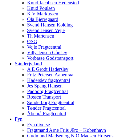
Knud Jacobsen Hedensted
Knud Poulsen
K V Markussen
Ola Bjerregaard
Svend Hansen Kolding
Svend Jensen Vejle
Th Martensen
ØSG
Vejle Fragtcentral
Villy Jensen Gårslev
Vorbasse Godstransport
Sønderjylland
A E Grodt Haderslev
Fritz Petersen Aabenraa
Haderslev fragtcentral
Jes Spang Hansen
Padborg Fragtcentral
Rossen Transport
Sønderborg Fragtcentral
Tønder Fragtcentral
Åbenrå Fragtcentral
Fyn
Fyn diverse
Fragtmand Arne Friis Ærø – København
Gudmund Madsen og N O Madsen Horsens