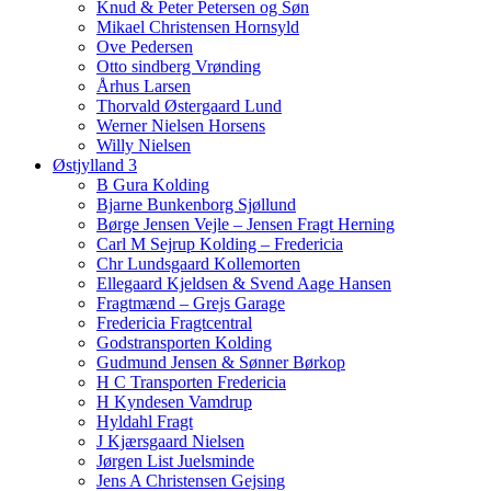
Knud & Peter Petersen og Søn
Mikael Christensen Hornsyld
Ove Pedersen
Otto sindberg Vrønding
Århus Larsen
Thorvald Østergaard Lund
Werner Nielsen Horsens
Willy Nielsen
Østjylland 3
B Gura Kolding
Bjarne Bunkenborg Sjøllund
Børge Jensen Vejle – Jensen Fragt Herning
Carl M Sejrup Kolding – Fredericia
Chr Lundsgaard Kollemorten
Ellegaard Kjeldsen & Svend Aage Hansen
Fragtmænd – Grejs Garage
Fredericia Fragtcentral
Godstransporten Kolding
Gudmund Jensen & Sønner Børkop
H C Transporten Fredericia
H Kyndesen Vamdrup
Hyldahl Fragt
J Kjærsgaard Nielsen
Jørgen List Juelsminde
Jens A Christensen Gejsing