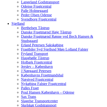
Langeland Godstransport
Odense Fragtcentral
Palle Holmegaard
Peder Olsen Odense
Svendborg Fragtcentral
Sjælland
Berthelsen Tåstrup
Danske Fragtmænd Høje Tåstrup
Danske Fragtmænd Rønne ved Bech Hansen &
Studsgaard
Erland Petersen Sakskøbing
Fragtbiler Syd Sjællsnd Møn Lolland Falster
Fryland Transport
Haugbølle Tåstrup
Holbæk Fragtcentral
Jerslev – København
J Nørgaard Petersen
Københavns Fragtmandshal
Næstved Fragtcentral
Nykøbing Falster Fragtcentral
Palles Fragt
Poul Hansen København – Odense
Sax Trans
Slagelse Transportcenter
Skelskør Godstransport