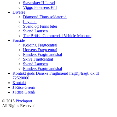
Stavnskær Hillerød
Viggo Petersens Eftf
Diverse
Diamond Finns soldatertid
Leyland
Svend og Finns biler
Svend Laursen
The British Commercial Vehicle Museum
Forside
Kolding Fragtcentral
Horsens Fragtcentral
Randers Fragtmandshal
Skive Fragtcentral
Svend Laursen
Randers Fragtmandshal
Kontakt gods Danske Fragtmænd fragt@fragt. dk tlf
72520000
Kontakt
J Riise Grenå
J Riise Grenå
© 2015
Pixelapart.
All Rights Reserved.