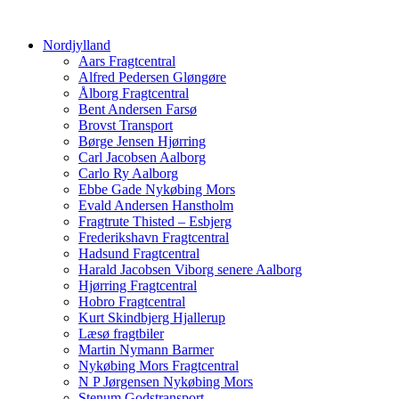
Nordjylland
Aars Fragtcentral
Alfred Pedersen Gløngøre
Ålborg Fragtcentral
Bent Andersen Farsø
Brovst Transport
Børge Jensen Hjørring
Carl Jacobsen Aalborg
Carlo Ry Aalborg
Ebbe Gade Nykøbing Mors
Evald Andersen Hanstholm
Fragtrute Thisted – Esbjerg
Frederikshavn Fragtcentral
Hadsund Fragtcentral
Harald Jacobsen Viborg senere Aalborg
Hjørring Fragtcentral
Hobro Fragtcentral
Kurt Skindbjerg Hjallerup
Læsø fragtbiler
Martin Nymann Barmer
Nykøbing Mors Fragtcentral
N P Jørgensen Nykøbing Mors
Stenum Godstransport