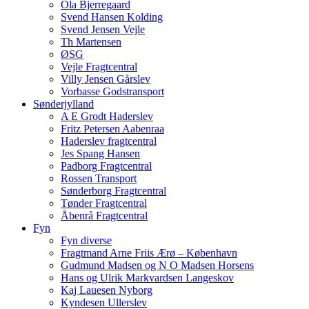
Ola Bjerregaard
Svend Hansen Kolding
Svend Jensen Vejle
Th Martensen
ØSG
Vejle Fragtcentral
Villy Jensen Gårslev
Vorbasse Godstransport
Sønderjylland
A E Grodt Haderslev
Fritz Petersen Aabenraa
Haderslev fragtcentral
Jes Spang Hansen
Padborg Fragtcentral
Rossen Transport
Sønderborg Fragtcentral
Tønder Fragtcentral
Åbenrå Fragtcentral
Fyn
Fyn diverse
Fragtmand Arne Friis Ærø – København
Gudmund Madsen og N O Madsen Horsens
Hans og Ulrik Markvardsen Langeskov
Kaj Lauesen Nyborg
Kyndesen Ullerslev