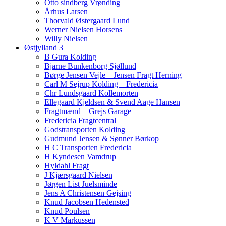
Otto sindberg Vrønding
Århus Larsen
Thorvald Østergaard Lund
Werner Nielsen Horsens
Willy Nielsen
Østjylland 3
B Gura Kolding
Bjarne Bunkenborg Sjøllund
Børge Jensen Vejle – Jensen Fragt Herning
Carl M Sejrup Kolding – Fredericia
Chr Lundsgaard Kollemorten
Ellegaard Kjeldsen & Svend Aage Hansen
Fragtmænd – Grejs Garage
Fredericia Fragtcentral
Godstransporten Kolding
Gudmund Jensen & Sønner Børkop
H C Transporten Fredericia
H Kyndesen Vamdrup
Hyldahl Fragt
J Kjærsgaard Nielsen
Jørgen List Juelsminde
Jens A Christensen Gejsing
Knud Jacobsen Hedensted
Knud Poulsen
K V Markussen