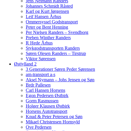
Jens Neimann Randers
Johannes Schmidt Råsted
Karl og Kurt Jørgensen
Leif Hansen Århus
Ommersyssel Godstransport
Peter og Bent Henning
Per Nielsen Randers – Svendborg
Preben Winther Randers
R Hede Århus
Stykgodstransporten Randers
Søren Olesen Randers – Tirstrup
Viktor Sørensen
Østjylland 2
3 Generationer Søren Peder Sørensen
am-transport a-s
Aksel Nymann – Johs Jensen og Søn
Brdr Pallesen
Carl Hansen Horsens
Egon Pedersen Østbirk
Gorm Rasmussen
Holger Klausen Østbirk
Horsens Autotransport
Knud & Peter Petersen og Søn
Mikael Christensen Hornsyld
Ove Pedersen