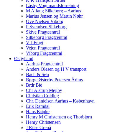
K K Transport Struer
Låsby Vognmandsforretning
M Alfang Silkeborg – Aarhus
Marius Jensen og Martin Nøhr
Ove Nielsen Viborg
P Svendsen Silkeborg
Skive Fragtcentral
Silkeborg Fragtcentral
V J Fragt
Vejen Fragtcentral
Viborg Fragtcentral
Østjylland
Aarhus Fragtcentral
Anders Olesen og H V transport
Bach & Søn
Børge Østerby Petersen Århus
Brdr Bie
Chr Alstrup Mejlby
Christian Colding
Chr. Danielsen Aarhus – København
Erik Ramdal
Hans Køpke
Henry M Christensen og Thorbjørn
Henry Christensen
J Riise Grenå