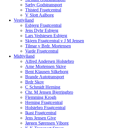
Sæby Godstransport
Thisted Fragtcentral
V Slott Aalborg
Vestjylland
Esbjerg Fragtcentral
Jens Dyhr Esbjerg
Lars Vedstesen Esbjerg
Skjern Fragtcentral v J M Jensen
Tilmar v Brdr. Mortensen
Varde Fragtcentral
Midtjylland
Alfred Andersen Holstebro
Arne Mortensen Skive
Bent Klausen Silkeborg
Brande Autotransport
Brdr Skov
C Schmidt Herning
Chr. M Jensen Bjerringbro
Flemming Krogh
Herning Fragtcentral
Holstebro Fragtcentral
Ikast Fragtcentral
Jens Jensen Give
Jørgen Sørensen Viborg