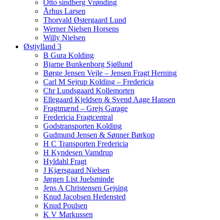
Otto sindberg Vrønding
Århus Larsen
Thorvald Østergaard Lund
Werner Nielsen Horsens
Willy Nielsen
Østjylland 3
B Gura Kolding
Bjarne Bunkenborg Sjøllund
Børge Jensen Vejle – Jensen Fragt Herning
Carl M Sejrup Kolding – Fredericia
Chr Lundsgaard Kollemorten
Ellegaard Kjeldsen & Svend Aage Hansen
Fragtmænd – Grejs Garage
Fredericia Fragtcentral
Godstransporten Kolding
Gudmund Jensen & Sønner Børkop
H C Transporten Fredericia
H Kyndesen Vamdrup
Hyldahl Fragt
J Kjærsgaard Nielsen
Jørgen List Juelsminde
Jens A Christensen Gejsing
Knud Jacobsen Hedensted
Knud Poulsen
K V Markussen