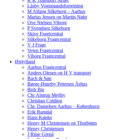
K K Transport Struer
Låsby Vognmandsforretning
M Alfang Silkeborg – Aarhus
Marius Jensen og Martin Nøhr
Ove Nielsen Viborg
P Svendsen Silkeborg
Skive Fragtcentral
Silkeborg Fragtcentral
V J Fragt
Vejen Fragtcentral
Viborg Fragtcentral
Østjylland
Aarhus Fragtcentral
Anders Olesen og H V transport
Bach & Søn
Børge Østerby Petersen Århus
Brdr Bie
Chr Alstrup Mejlby
Christian Colding
Chr. Danielsen Aarhus – København
Erik Ramdal
Hans Køpke
Henry M Christensen og Thorbjørn
Henry Christensen
J Riise Grenå