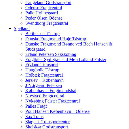
Langeland Godstransport
Odense Fragtcentral
Palle Holmegaard
Peder Olsen Odense
Svendborg Fragtcentral
Sjælland
Berthelsen Tåstrup
Danske Fragtmænd Høje Tåstrup
Danske Fragtmænd Rønne ved Bech Hansen &
Studsgaard
Erland Petersen Sakskøbing
Fragtbiler Syd Sjællsnd Møn Lolland Falster
Fryland Transport
Haugbølle Tåstrup
Holbæk Fragtcentral
Jerslev – København
J Nørgaard Petersen
Københavns Fragtmandshal
Næstved Fragtcentral
Nykøbing Falster Fragtcentral
Palles Fragt
Poul Hansen København – Odense
Sax Trans
Slagelse Transportcenter
Skelskør Godstransport