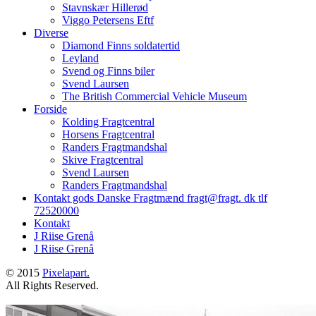
Stavnskær Hillerød
Viggo Petersens Eftf
Diverse
Diamond Finns soldatertid
Leyland
Svend og Finns biler
Svend Laursen
The British Commercial Vehicle Museum
Forside
Kolding Fragtcentral
Horsens Fragtcentral
Randers Fragtmandshal
Skive Fragtcentral
Svend Laursen
Randers Fragtmandshal
Kontakt gods Danske Fragtmænd fragt@fragt. dk tlf
72520000
Kontakt
J Riise Grenå
J Riise Grenå
© 2015
Pixelapart.
All Rights Reserved.