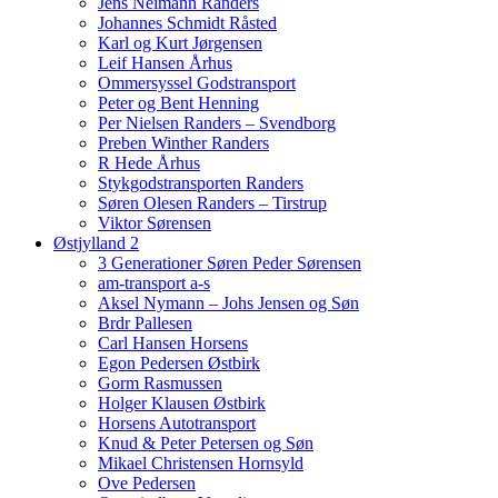
Jens Neimann Randers
Johannes Schmidt Råsted
Karl og Kurt Jørgensen
Leif Hansen Århus
Ommersyssel Godstransport
Peter og Bent Henning
Per Nielsen Randers – Svendborg
Preben Winther Randers
R Hede Århus
Stykgodstransporten Randers
Søren Olesen Randers – Tirstrup
Viktor Sørensen
Østjylland 2
3 Generationer Søren Peder Sørensen
am-transport a-s
Aksel Nymann – Johs Jensen og Søn
Brdr Pallesen
Carl Hansen Horsens
Egon Pedersen Østbirk
Gorm Rasmussen
Holger Klausen Østbirk
Horsens Autotransport
Knud & Peter Petersen og Søn
Mikael Christensen Hornsyld
Ove Pedersen