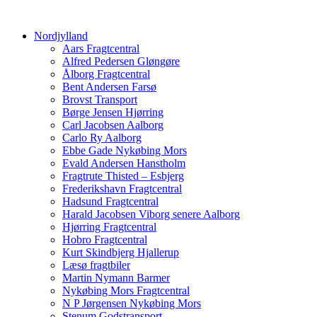
Nordjylland
Aars Fragtcentral
Alfred Pedersen Gløngøre
Ålborg Fragtcentral
Bent Andersen Farsø
Brovst Transport
Børge Jensen Hjørring
Carl Jacobsen Aalborg
Carlo Ry Aalborg
Ebbe Gade Nykøbing Mors
Evald Andersen Hanstholm
Fragtrute Thisted – Esbjerg
Frederikshavn Fragtcentral
Hadsund Fragtcentral
Harald Jacobsen Viborg senere Aalborg
Hjørring Fragtcentral
Hobro Fragtcentral
Kurt Skindbjerg Hjallerup
Læsø fragtbiler
Martin Nymann Barmer
Nykøbing Mors Fragtcentral
N P Jørgensen Nykøbing Mors
Stenum Godstransport