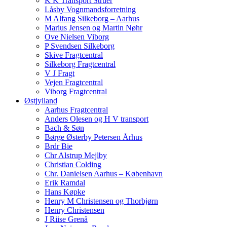
K K Transport Struer
Låsby Vognmandsforretning
M Alfang Silkeborg – Aarhus
Marius Jensen og Martin Nøhr
Ove Nielsen Viborg
P Svendsen Silkeborg
Skive Fragtcentral
Silkeborg Fragtcentral
V J Fragt
Vejen Fragtcentral
Viborg Fragtcentral
Østjylland
Aarhus Fragtcentral
Anders Olesen og H V transport
Bach & Søn
Børge Østerby Petersen Århus
Brdr Bie
Chr Alstrup Mejlby
Christian Colding
Chr. Danielsen Aarhus – København
Erik Ramdal
Hans Køpke
Henry M Christensen og Thorbjørn
Henry Christensen
J Riise Grenå