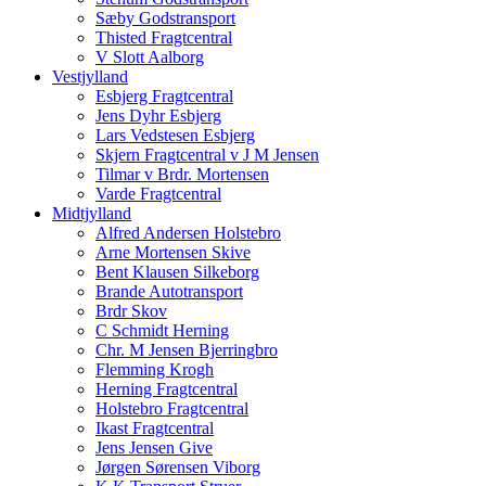
Sæby Godstransport
Thisted Fragtcentral
V Slott Aalborg
Vestjylland
Esbjerg Fragtcentral
Jens Dyhr Esbjerg
Lars Vedstesen Esbjerg
Skjern Fragtcentral v J M Jensen
Tilmar v Brdr. Mortensen
Varde Fragtcentral
Midtjylland
Alfred Andersen Holstebro
Arne Mortensen Skive
Bent Klausen Silkeborg
Brande Autotransport
Brdr Skov
C Schmidt Herning
Chr. M Jensen Bjerringbro
Flemming Krogh
Herning Fragtcentral
Holstebro Fragtcentral
Ikast Fragtcentral
Jens Jensen Give
Jørgen Sørensen Viborg