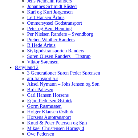
Jens Neimann Randers
Johannes Schmidt Råsted
Karl og Kurt Jørgensen
Leif Hansen Århus
Ommersyssel Godstransport
Peter og Bent Henning
Per Nielsen Randers – Svendborg
Preben Winther Randers
R Hede Århus
Stykgodstransporten Randers
Søren Olesen Randers – Tirstrup
Viktor Sørensen
Østjylland 2
3 Generationer Søren Peder Sørensen
am-transport a-s
Aksel Nymann – Johs Jensen og Søn
Brdr Pallesen
Carl Hansen Horsens
Egon Pedersen Østbirk
Gorm Rasmussen
Holger Klausen Østbirk
Horsens Autotransport
Knud & Peter Petersen og Søn
Mikael Christensen Hornsyld
Ove Pedersen