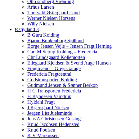
Otto sindberg Vrønding
Århus Larsen
Thorvald Østergaard Lund
Werner Nielsen Horsens
Willy Nielsen
Østjylland 3
B Gura Kolding
Bjarne Bunkenborg Sjøllund
Børge Jensen Vejle – Jensen Fragt Herning
Carl M Sejrup Kolding – Fredericia
Chr Lundsgaard Kollemorten
Ellegaard Kjeldsen & Svend Aage Hansen
Fragtmænd – Grejs Garage
Fredericia Fragtcentral
Godstransporten Kolding
Gudmund Jensen & Sønner Børkop
H C Transporten Fredericia
H Kyndesen Vamdrup
Hyldahl Fragt
J Kjærsgaard Nielsen
Jørgen List Juelsminde
Jens A Christensen Gejsing
Knud Jacobsen Hedensted
Knud Poulsen
K V Markussen