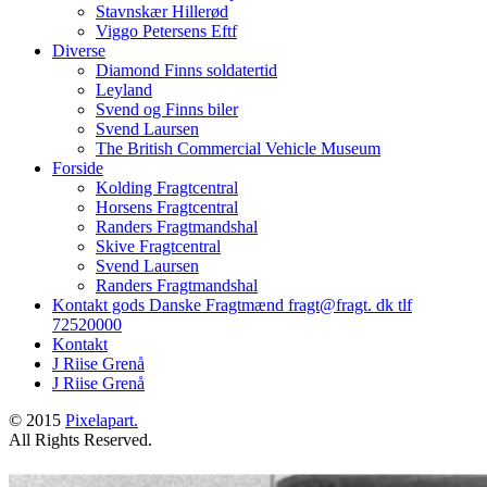
Stavnskær Hillerød
Viggo Petersens Eftf
Diverse
Diamond Finns soldatertid
Leyland
Svend og Finns biler
Svend Laursen
The British Commercial Vehicle Museum
Forside
Kolding Fragtcentral
Horsens Fragtcentral
Randers Fragtmandshal
Skive Fragtcentral
Svend Laursen
Randers Fragtmandshal
Kontakt gods Danske Fragtmænd fragt@fragt. dk tlf
72520000
Kontakt
J Riise Grenå
J Riise Grenå
© 2015
Pixelapart.
All Rights Reserved.