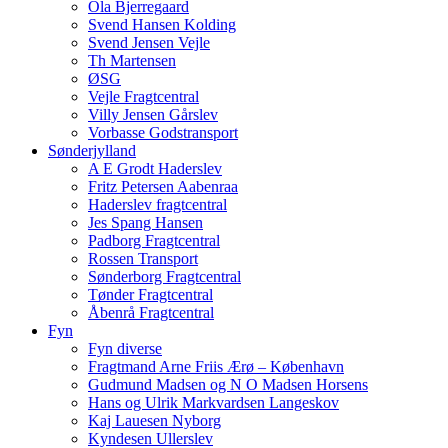
Ola Bjerregaard
Svend Hansen Kolding
Svend Jensen Vejle
Th Martensen
ØSG
Vejle Fragtcentral
Villy Jensen Gårslev
Vorbasse Godstransport
Sønderjylland
A E Grodt Haderslev
Fritz Petersen Aabenraa
Haderslev fragtcentral
Jes Spang Hansen
Padborg Fragtcentral
Rossen Transport
Sønderborg Fragtcentral
Tønder Fragtcentral
Åbenrå Fragtcentral
Fyn
Fyn diverse
Fragtmand Arne Friis Ærø – København
Gudmund Madsen og N O Madsen Horsens
Hans og Ulrik Markvardsen Langeskov
Kaj Lauesen Nyborg
Kyndesen Ullerslev