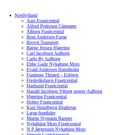
Nordjylland
Aars Fragtcentral
Alfred Pedersen Gløngøre
Ålborg Fragtcentral
Bent Andersen Farsø
Brovst Transport
Børge Jensen Hjørring
Carl Jacobsen Aalborg
Carlo Ry Aalborg
Ebbe Gade Nykøbing Mors
Evald Andersen Hanstholm
Fragtrute Thisted – Esbjerg
Frederikshavn Fragtcentral
Hadsund Fragtcentral
Harald Jacobsen Viborg senere Aalborg
Hjørring Fragtcentral
Hobro Fragtcentral
Kurt Skindbjerg Hjallerup
Læsø fragtbiler
Martin Nymann Barmer
Nykøbing Mors Fragtcentral
N P Jørgensen Nykøbing Mors
Stenum Godstransport