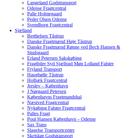
Langeland Godstransport
Odense Fragtcentral
Palle Holmegaard
Peder Olsen Odense
Svendborg Fragtcentral
Sjælland
Berthelsen Tåstrup
Danske Fragtmænd Høje Tåstrup
Danske Fragtmænd Rønne ved Bech Hansen &
Studsgaard
Erland Petersen Sakskøbing
Fragtbiler Syd Sjællsnd Møn Lolland Falster
Fryland Transport
Haugbølle Tåstrup
Holbæk Fragtcentral
Jerslev – København
J Nørgaard Petersen
Københavns Fragtmandshal
Næstved Fragtcentral
Nykøbing Falster Fragtcentral
Palles Fragt
Poul Hansen København – Odense
Sax Trans
Slagelse Transportcenter
Skelskør Godstransport