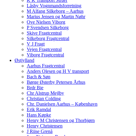
K K Transport Struer
Låsby Vognmandsforretning
M Alfang Silkeborg – Aarhus
Marius Jensen og Martin Nøhr
Ove Nielsen Viborg
P Svendsen Silkeborg
Skive Fragtcentral
Silkeborg Fragtcentral
V J Fragt
Vejen Fragtcentral
Viborg Fragtcentral
Østjylland
Aarhus Fragtcentral
Anders Olesen og H V transport
Bach & Søn
Børge Østerby Petersen Århus
Brdr Bie
Chr Alstrup Mejlby
Christian Colding
Chr. Danielsen Aarhus – København
Erik Ramdal
Hans Køpke
Henry M Christensen og Thorbjørn
Henry Christensen
J Riise Grenå