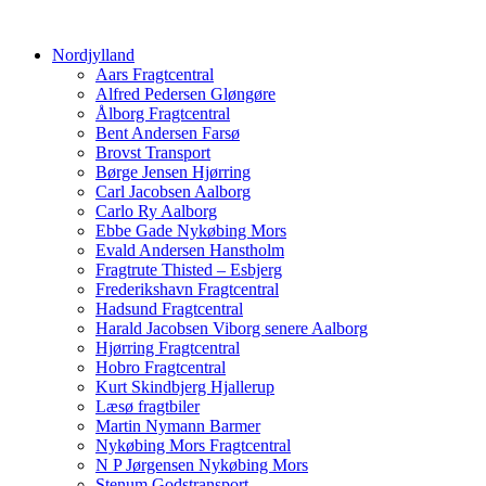
Nordjylland
Aars Fragtcentral
Alfred Pedersen Gløngøre
Ålborg Fragtcentral
Bent Andersen Farsø
Brovst Transport
Børge Jensen Hjørring
Carl Jacobsen Aalborg
Carlo Ry Aalborg
Ebbe Gade Nykøbing Mors
Evald Andersen Hanstholm
Fragtrute Thisted – Esbjerg
Frederikshavn Fragtcentral
Hadsund Fragtcentral
Harald Jacobsen Viborg senere Aalborg
Hjørring Fragtcentral
Hobro Fragtcentral
Kurt Skindbjerg Hjallerup
Læsø fragtbiler
Martin Nymann Barmer
Nykøbing Mors Fragtcentral
N P Jørgensen Nykøbing Mors
Stenum Godstransport