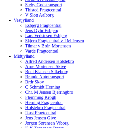
Sæby Godstransport
Thisted Fragtcentral
V Slott Aalborg
Vestjylland
Esbjerg Fragtcentral
Jens Dyhr Esbjerg
Lars Vedstesen Esbjerg
Skjern Fragtcentral v J M Jensen
Tilmar v Brdr. Mortensen
Varde Fragtcentral
Midtjylland
Alfred Andersen Holstebro
Arne Mortensen Skive
Bent Klausen Silkeborg
Brande Autotransport
Brdr Skov
C Schmidt Herning
Chr. M Jensen Bjerringbro
Flemming Krogh
Herning Fragtcentral
Holstebro Fragtcentral
Ikast Fragtcentral
Jens Jensen Give
Jørgen Sørensen Viborg