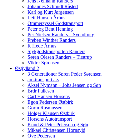
Jens Neimann Randers
Johannes Schmidt Råsted
Karl og Kurt Jørgensen
Leif Hansen Århus
Ommersyssel Godstransport
Peter og Bent Henning
Per Nielsen Randers – Svendborg
Preben Winther Randers
R Hede Århus
Stykgodstransporten Randers
Søren Olesen Randers – Tirstrup
Viktor Sørensen
Østjylland 2
3 Generationer Søren Peder Sørensen
am-transport a-s
Aksel Nymann – Johs Jensen og Søn
Brdr Pallesen
Carl Hansen Horsens
Egon Pedersen Østbirk
Gorm Rasmussen
Holger Klausen Østbirk
Horsens Autotransport
Knud & Peter Petersen og Søn
Mikael Christensen Hornsyld
Ove Pedersen