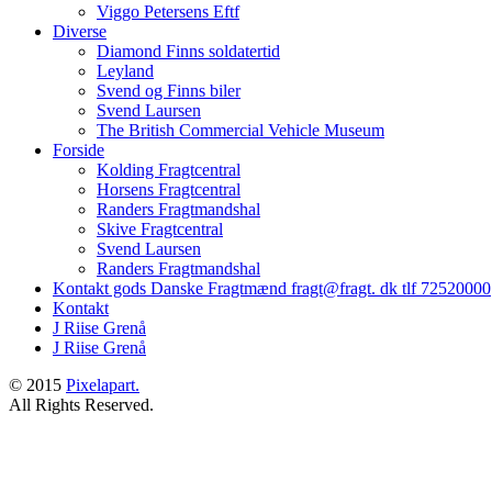
Viggo Petersens Eftf
Diverse
Diamond Finns soldatertid
Leyland
Svend og Finns biler
Svend Laursen
The British Commercial Vehicle Museum
Forside
Kolding Fragtcentral
Horsens Fragtcentral
Randers Fragtmandshal
Skive Fragtcentral
Svend Laursen
Randers Fragtmandshal
Kontakt gods Danske Fragtmænd fragt@fragt. dk tlf 72520000
Kontakt
J Riise Grenå
J Riise Grenå
© 2015
Pixelapart.
All Rights Reserved.