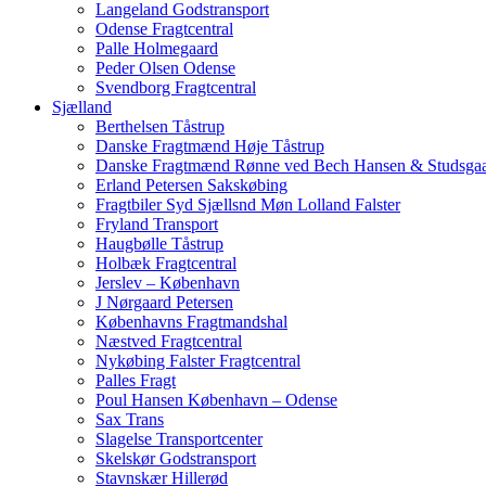
Langeland Godstransport
Odense Fragtcentral
Palle Holmegaard
Peder Olsen Odense
Svendborg Fragtcentral
Sjælland
Berthelsen Tåstrup
Danske Fragtmænd Høje Tåstrup
Danske Fragtmænd Rønne ved Bech Hansen & Studsga
Erland Petersen Sakskøbing
Fragtbiler Syd Sjællsnd Møn Lolland Falster
Fryland Transport
Haugbølle Tåstrup
Holbæk Fragtcentral
Jerslev – København
J Nørgaard Petersen
Københavns Fragtmandshal
Næstved Fragtcentral
Nykøbing Falster Fragtcentral
Palles Fragt
Poul Hansen København – Odense
Sax Trans
Slagelse Transportcenter
Skelskør Godstransport
Stavnskær Hillerød