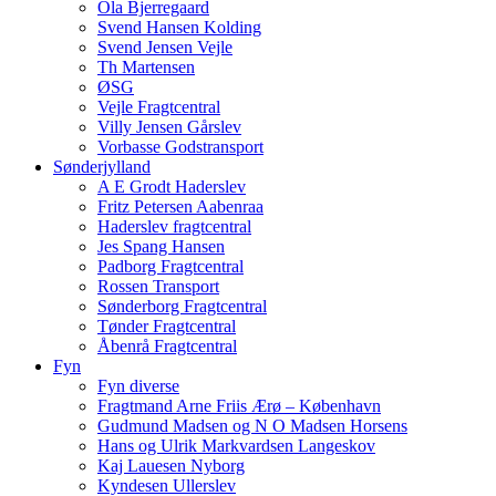
Ola Bjerregaard
Svend Hansen Kolding
Svend Jensen Vejle
Th Martensen
ØSG
Vejle Fragtcentral
Villy Jensen Gårslev
Vorbasse Godstransport
Sønderjylland
A E Grodt Haderslev
Fritz Petersen Aabenraa
Haderslev fragtcentral
Jes Spang Hansen
Padborg Fragtcentral
Rossen Transport
Sønderborg Fragtcentral
Tønder Fragtcentral
Åbenrå Fragtcentral
Fyn
Fyn diverse
Fragtmand Arne Friis Ærø – København
Gudmund Madsen og N O Madsen Horsens
Hans og Ulrik Markvardsen Langeskov
Kaj Lauesen Nyborg
Kyndesen Ullerslev