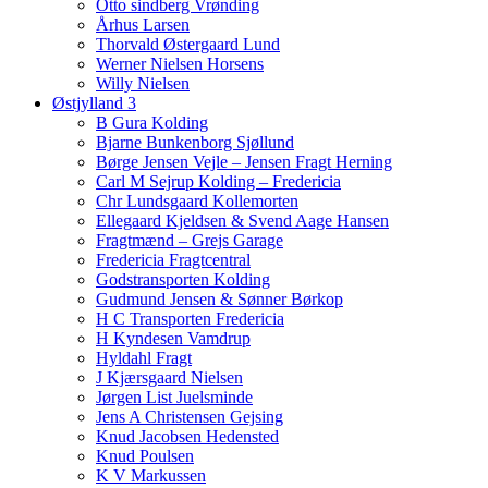
Otto sindberg Vrønding
Århus Larsen
Thorvald Østergaard Lund
Werner Nielsen Horsens
Willy Nielsen
Østjylland 3
B Gura Kolding
Bjarne Bunkenborg Sjøllund
Børge Jensen Vejle – Jensen Fragt Herning
Carl M Sejrup Kolding – Fredericia
Chr Lundsgaard Kollemorten
Ellegaard Kjeldsen & Svend Aage Hansen
Fragtmænd – Grejs Garage
Fredericia Fragtcentral
Godstransporten Kolding
Gudmund Jensen & Sønner Børkop
H C Transporten Fredericia
H Kyndesen Vamdrup
Hyldahl Fragt
J Kjærsgaard Nielsen
Jørgen List Juelsminde
Jens A Christensen Gejsing
Knud Jacobsen Hedensted
Knud Poulsen
K V Markussen