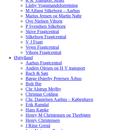
K K Transport Struer
Låsby Vognmandsforretning
M Alfang Silkeborg – Aarhus
Marius Jensen og Martin Nøhr
Ove Nielsen Viborg
P Svendsen Silkeborg
Skive Fragtcentral
Silkeborg Fragtcentral
V J Fragt
Vejen Fragtcentral
Viborg Fragtcentral
Østjylland
Aarhus Fragtcentral
Anders Olesen og H V transport
Bach & Søn
Børge Østerby Petersen Århus
Brdr Bie
Chr Alstrup Mejlby
Christian Colding
Chr. Danielsen Aarhus – København
Erik Ramdal
Hans Køpke
Henry M Christensen og Thorbjørn
Henry Christensen
J Riise Grenå