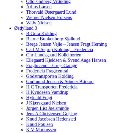
Otto sindberg Vrønding
Århus Larsen
Thorvald Østergaard Lund
Werner Nielsen Horsens
Willy Nielsen
Østjylland 3
B Gura Kolding
Bjarne Bunkenborg Sjøllund
Børge Jensen Vejle – Jensen Fragt Herning
Carl M Sejrup Kolding – Fredericia
Chr Lundsgaard Kollemorten
Ellegaard Kjeldsen & Svend Aage Hansen
Fragtmænd – Grejs Garage
Fredericia Fragtcentral
Godstransporten Kolding
Gudmund Jensen & Sønner Børkop
H C Transporten Fredericia
H Kyndesen Vamdrup
Hyldahl Fragt
J Kjærsgaard Nielsen
Jørgen List Juelsminde
Jens A Christensen Gejsing
Knud Jacobsen Hedensted
Knud Poulsen
K V Markussen