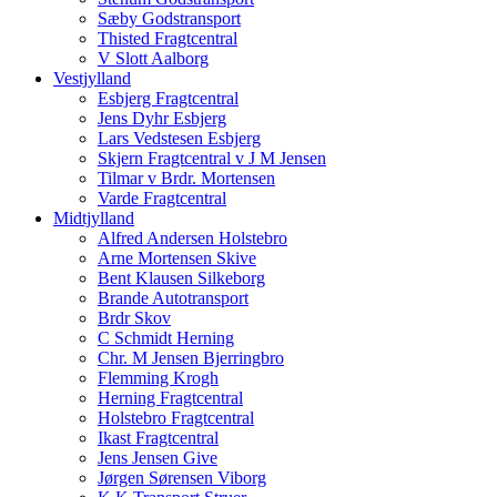
Sæby Godstransport
Thisted Fragtcentral
V Slott Aalborg
Vestjylland
Esbjerg Fragtcentral
Jens Dyhr Esbjerg
Lars Vedstesen Esbjerg
Skjern Fragtcentral v J M Jensen
Tilmar v Brdr. Mortensen
Varde Fragtcentral
Midtjylland
Alfred Andersen Holstebro
Arne Mortensen Skive
Bent Klausen Silkeborg
Brande Autotransport
Brdr Skov
C Schmidt Herning
Chr. M Jensen Bjerringbro
Flemming Krogh
Herning Fragtcentral
Holstebro Fragtcentral
Ikast Fragtcentral
Jens Jensen Give
Jørgen Sørensen Viborg