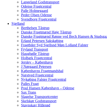
Langeland Godstransport
Odense Fragtcentral
Palle Holmegaard
Peder Olsen Odense
Svendborg Fragtcentral
Sjælland
Berthelsen Tåstrup
Danske Fragtmænd Høje Tåstrup
Danske Fragtmænd Rønne ved Bech Hansen & Studsga
Erland Petersen Sakskøbing
Fragtbiler Syd Sjællsnd Møn Lolland Falster
Fryland Transport
Haugbølle Tåstrup
Holbæk Fragtcentral
Jerslev – København
J Nørgaard Petersen
Københavns Fragtmandshal
Næstved Fragtcentral
Nykøbing Falster Fragtcentral
Palles Fragt
Poul Hansen København – Odense
Sax Trans
Slagelse Transportcenter
Skelskør Godstransport
Stavnskær Hillerød