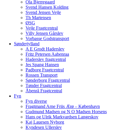
Ola Bjerregaard
Svend Hansen Kolding
Svend Jensen Vejle
Th Martensen
ØSG
Vejle Fragtcentral
Villy Jensen Gårslev
Vorbasse Godstransport
Sønderjylland
A E Grodt Haderslev
Fritz Petersen Aabenraa
Haderslev fragtcentral
Jes Spang Hansen
Padborg Fragtcentral
Rossen Transport
Sønderborg Fragtcentral
Tønder Fragtcentral
Åbenrå Fragtcentral
Fyn
Fyn diverse
Fragtmand Arne Friis Ærø – København
Gudmund Madsen og N O Madsen Horsens
Hans og Ulrik Markvardsen Langeskov
Kaj Lauesen Nyborg
Kyndesen Ullerslev