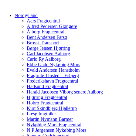
Nordjylland
Aars Fragtcentral
Alfred Pedersen Gløngøre
Ålborg Fragtcentral
Bent Andersen Farsø
Brovst Transport
Børge Jensen Hjørring
Carl Jacobsen Aalborg
Carlo Ry Aalborg
Ebbe Gade Nykøbing Mors
Evald Andersen Hanstholm
Fragtrute Thisted – Esbjerg
Frederikshavn Fragtcentral
Hadsund Fragtcentral
Harald Jacobsen Viborg senere Aalborg
Hjørring Fragtcentral
Hobro Fragtcentral
Kurt Skindbjerg Hjallerup
Læsø fragtbiler
Martin Nymann Barmer
Nykøbing Mors Fragtcentral
N P Jørgensen Nykøbing Mors
Stenum Godstransport