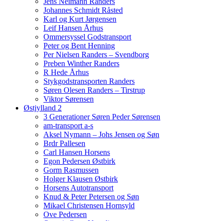
Jens Neimann Randers
Johannes Schmidt Råsted
Karl og Kurt Jørgensen
Leif Hansen Århus
Ommersyssel Godstransport
Peter og Bent Henning
Per Nielsen Randers – Svendborg
Preben Winther Randers
R Hede Århus
Stykgodstransporten Randers
Søren Olesen Randers – Tirstrup
Viktor Sørensen
Østjylland 2
3 Generationer Søren Peder Sørensen
am-transport a-s
Aksel Nymann – Johs Jensen og Søn
Brdr Pallesen
Carl Hansen Horsens
Egon Pedersen Østbirk
Gorm Rasmussen
Holger Klausen Østbirk
Horsens Autotransport
Knud & Peter Petersen og Søn
Mikael Christensen Hornsyld
Ove Pedersen