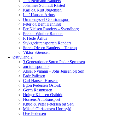
Jens Neimann Randers
Johannes Schmidt Råsted
Karl og Kurt Jørgensen
Leif Hansen Århus
Ommersyssel Godstransport
Peter og Bent Henning
Per Nielsen Randers – Svendborg
Preben Winther Randers
R Hede Århus
Stykgodstransporten Randers
Søren Olesen Randers – Tirstrup
Viktor Sørensen
Østjylland 2
3 Generationer Søren Peder Sørensen
am-transport a-s
Aksel Nymann – Johs Jensen og Søn
Brdr Pallesen
Carl Hansen Horsens
Egon Pedersen Østbirk
Gorm Rasmussen
Holger Klausen Østbirk
Horsens Autotransport
Knud & Peter Petersen og Søn
Mikael Christensen Hornsyld
Ove Pedersen