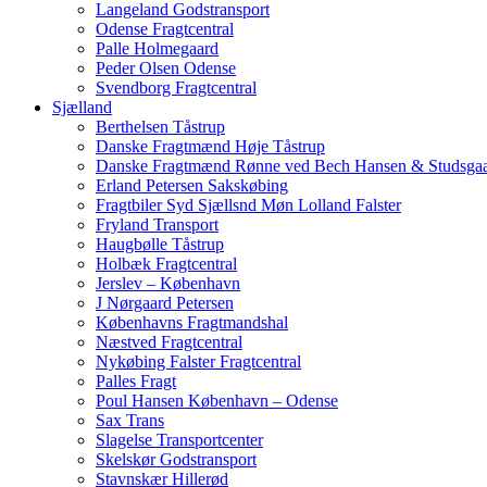
Langeland Godstransport
Odense Fragtcentral
Palle Holmegaard
Peder Olsen Odense
Svendborg Fragtcentral
Sjælland
Berthelsen Tåstrup
Danske Fragtmænd Høje Tåstrup
Danske Fragtmænd Rønne ved Bech Hansen & Studsga
Erland Petersen Sakskøbing
Fragtbiler Syd Sjællsnd Møn Lolland Falster
Fryland Transport
Haugbølle Tåstrup
Holbæk Fragtcentral
Jerslev – København
J Nørgaard Petersen
Københavns Fragtmandshal
Næstved Fragtcentral
Nykøbing Falster Fragtcentral
Palles Fragt
Poul Hansen København – Odense
Sax Trans
Slagelse Transportcenter
Skelskør Godstransport
Stavnskær Hillerød