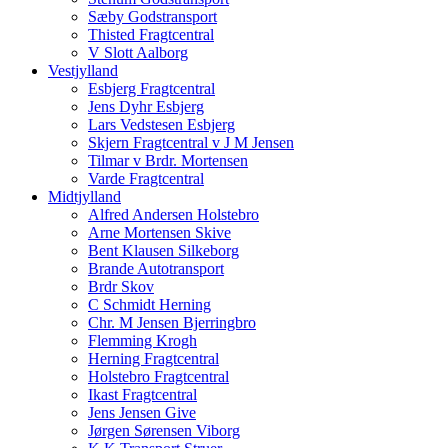
Sæby Godstransport
Thisted Fragtcentral
V Slott Aalborg
Vestjylland
Esbjerg Fragtcentral
Jens Dyhr Esbjerg
Lars Vedstesen Esbjerg
Skjern Fragtcentral v J M Jensen
Tilmar v Brdr. Mortensen
Varde Fragtcentral
Midtjylland
Alfred Andersen Holstebro
Arne Mortensen Skive
Bent Klausen Silkeborg
Brande Autotransport
Brdr Skov
C Schmidt Herning
Chr. M Jensen Bjerringbro
Flemming Krogh
Herning Fragtcentral
Holstebro Fragtcentral
Ikast Fragtcentral
Jens Jensen Give
Jørgen Sørensen Viborg