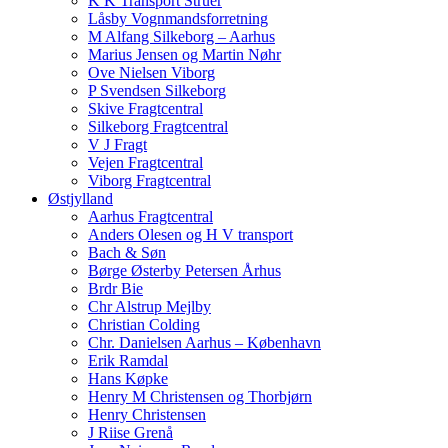
K K Transport Struer
Låsby Vognmandsforretning
M Alfang Silkeborg – Aarhus
Marius Jensen og Martin Nøhr
Ove Nielsen Viborg
P Svendsen Silkeborg
Skive Fragtcentral
Silkeborg Fragtcentral
V J Fragt
Vejen Fragtcentral
Viborg Fragtcentral
Østjylland
Aarhus Fragtcentral
Anders Olesen og H V transport
Bach & Søn
Børge Østerby Petersen Århus
Brdr Bie
Chr Alstrup Mejlby
Christian Colding
Chr. Danielsen Aarhus – København
Erik Ramdal
Hans Køpke
Henry M Christensen og Thorbjørn
Henry Christensen
J Riise Grenå