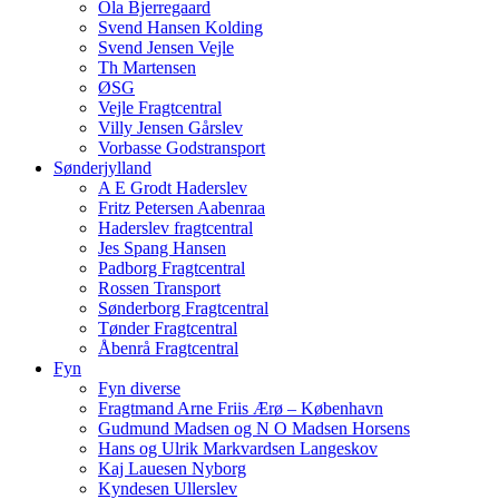
Ola Bjerregaard
Svend Hansen Kolding
Svend Jensen Vejle
Th Martensen
ØSG
Vejle Fragtcentral
Villy Jensen Gårslev
Vorbasse Godstransport
Sønderjylland
A E Grodt Haderslev
Fritz Petersen Aabenraa
Haderslev fragtcentral
Jes Spang Hansen
Padborg Fragtcentral
Rossen Transport
Sønderborg Fragtcentral
Tønder Fragtcentral
Åbenrå Fragtcentral
Fyn
Fyn diverse
Fragtmand Arne Friis Ærø – København
Gudmund Madsen og N O Madsen Horsens
Hans og Ulrik Markvardsen Langeskov
Kaj Lauesen Nyborg
Kyndesen Ullerslev