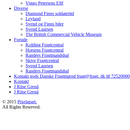
Viggo Petersens Eftf
Diverse
Diamond Finns soldatertid
Leyland
Svend og Finns biler
Svend Laursen
The British Commercial Vehicle Museum
Forside
Kolding Fragtcentral
Horsens Fragtcentral
Randers Fragtmandshal
Skive Fragtcentral
Svend Laursen
Randers Fragtmandshal
Kontakt gods Danske Fragtmænd fragt@fragt. dk tlf 72520000
Kontakt
J Riise Grenå
J Riise Grenå
© 2015
Pixelapart.
All Rights Reserved.