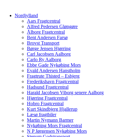
Nordjylland
Aars Fragtcentral
Alfred Pedersen Gløngøre
Ålborg Fragtcentral
Bent Andersen Farsø
Brovst Transport
Børge Jensen Hjørring
Carl Jacobsen Aalborg
Carlo Ry Aalborg
Ebbe Gade Nykøbing Mors
Evald Andersen Hanstholm
Fragtrute Thisted – Esbjerg
Frederikshavn Fragtcentral
Hadsund Fragtcentral
Harald Jacobsen Viborg senere Aalborg
Hjørring Fragtcentral
Hobro Fragtcentral
Kurt Skindbjerg Hjallerup
Læsø fragtbiler
Martin Nymann Barmer
Nykøbing Mors Fragtcentral
N P Jørgensen Nykøbing Mors
Stenum Godstransport