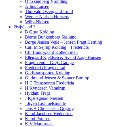
Otto sindberg Vrønding
Århus Larsen
Thorvald Østergaard Lund
Werner Nielsen Horsens
Willy Nielsen
Østjylland 3
B Gura Kolding
Bjarne Bunkenborg Sjøllund
Børge Jensen Vejle – Jensen Fragt Herning
Carl M Sejrup Kolding – Fredericia
Chr Lundsgaard Kollemorten
Ellegaard Kjeldsen & Svend Aage Hansen
Fragtmænd – Grejs Garage
Fredericia Fragtcentral
Godstransporten Kolding
Gudmund Jensen & Sønner Børkop
H C Transporten Fredericia
H Kyndesen Vamdrup
Hyldahl Fragt
J Kjærsgaard Nielsen
Jørgen List Juelsminde
Jens A Christensen Gejsing
Knud Jacobsen Hedensted
Knud Poulsen
K V Markussen