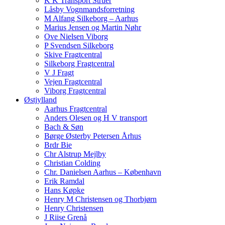
K K Transport Struer
Låsby Vognmandsforretning
M Alfang Silkeborg – Aarhus
Marius Jensen og Martin Nøhr
Ove Nielsen Viborg
P Svendsen Silkeborg
Skive Fragtcentral
Silkeborg Fragtcentral
V J Fragt
Vejen Fragtcentral
Viborg Fragtcentral
Østjylland
Aarhus Fragtcentral
Anders Olesen og H V transport
Bach & Søn
Børge Østerby Petersen Århus
Brdr Bie
Chr Alstrup Mejlby
Christian Colding
Chr. Danielsen Aarhus – København
Erik Ramdal
Hans Køpke
Henry M Christensen og Thorbjørn
Henry Christensen
J Riise Grenå