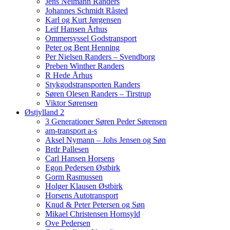
Jens Neimann Randers
Johannes Schmidt Råsted
Karl og Kurt Jørgensen
Leif Hansen Århus
Ommersyssel Godstransport
Peter og Bent Henning
Per Nielsen Randers – Svendborg
Preben Winther Randers
R Hede Århus
Stykgodstransporten Randers
Søren Olesen Randers – Tirstrup
Viktor Sørensen
Østjylland 2
3 Generationer Søren Peder Sørensen
am-transport a-s
Aksel Nymann – Johs Jensen og Søn
Brdr Pallesen
Carl Hansen Horsens
Egon Pedersen Østbirk
Gorm Rasmussen
Holger Klausen Østbirk
Horsens Autotransport
Knud & Peter Petersen og Søn
Mikael Christensen Hornsyld
Ove Pedersen