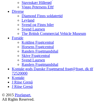
Stavnskær Hillerød
Viggo Petersens Eftf
Diverse
Diamond Finns soldatertid
Leyland
Svend og Finns biler
Svend Laursen
The British Commercial Vehicle Museum
Forside
Kolding Fragtcentral
Horsens Fragtcentral
Randers Fragtmandshal
Skive Fragtcentral
Svend Laursen
Randers Fragtmandshal
Kontakt gods Danske Fragtmænd fragt@fragt. dk tlf
72520000
Kontakt
J Riise Grenå
J Riise Grenå
© 2015
Pixelapart.
All Rights Reserved.