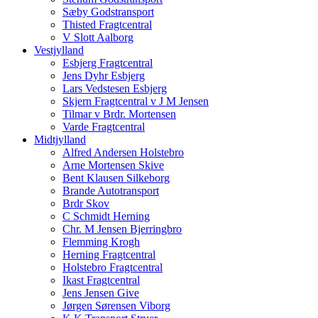
Sæby Godstransport
Thisted Fragtcentral
V Slott Aalborg
Vestjylland
Esbjerg Fragtcentral
Jens Dyhr Esbjerg
Lars Vedstesen Esbjerg
Skjern Fragtcentral v J M Jensen
Tilmar v Brdr. Mortensen
Varde Fragtcentral
Midtjylland
Alfred Andersen Holstebro
Arne Mortensen Skive
Bent Klausen Silkeborg
Brande Autotransport
Brdr Skov
C Schmidt Herning
Chr. M Jensen Bjerringbro
Flemming Krogh
Herning Fragtcentral
Holstebro Fragtcentral
Ikast Fragtcentral
Jens Jensen Give
Jørgen Sørensen Viborg