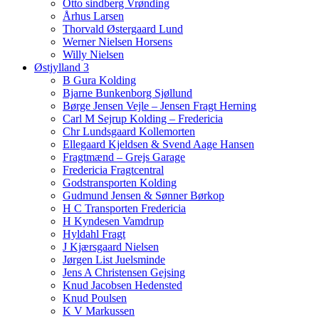
Otto sindberg Vrønding
Århus Larsen
Thorvald Østergaard Lund
Werner Nielsen Horsens
Willy Nielsen
Østjylland 3
B Gura Kolding
Bjarne Bunkenborg Sjøllund
Børge Jensen Vejle – Jensen Fragt Herning
Carl M Sejrup Kolding – Fredericia
Chr Lundsgaard Kollemorten
Ellegaard Kjeldsen & Svend Aage Hansen
Fragtmænd – Grejs Garage
Fredericia Fragtcentral
Godstransporten Kolding
Gudmund Jensen & Sønner Børkop
H C Transporten Fredericia
H Kyndesen Vamdrup
Hyldahl Fragt
J Kjærsgaard Nielsen
Jørgen List Juelsminde
Jens A Christensen Gejsing
Knud Jacobsen Hedensted
Knud Poulsen
K V Markussen