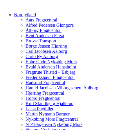
Nordjylland
Aars Fragtcentral
Alfred Pedersen Gløngøre
Ålborg Fragtcentral
Bent Andersen Farsø
Brovst Transport
Børge Jensen Hjørring
Carl Jacobsen Aalborg
Carlo Ry Aalborg
Ebbe Gade Nykøbing Mors
Evald Andersen Hanstholm
Fragtrute Thisted – Esbjerg
Frederikshavn Fragtcentral
Hadsund Fragtcentral
Harald Jacobsen Viborg senere Aalborg
Hjørring Fragtcentral
Hobro Fragtcentral
Kurt Skindbjerg Hjallerup
Læsø fragtbiler
Martin Nymann Barmer
Nykøbing Mors Fragtcentral
N P Jørgensen Nykøbing Mors
Stenum Godstransport