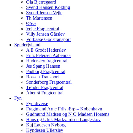
Ola Bjerregaard
Svend Hansen Kolding
Svend Jensen Vejle
Th Martensen
ØSG
Vejle Fragtcentral
Villy Jensen Gårslev
Vorbasse Godstransport
Sønderjylland
A E Grodt Haderslev
Fritz Petersen Aabenraa
Haderslev fragtcentral
Jes Spang Hansen
Padborg Fragtcentral
Rossen Transport
Sønderborg Fragtcentral
Tønder Fragtcentral
Åbenrå Fragtcentral
Fyn
Fyn diverse
Fragtmand Arne Friis Ærø – København
Gudmund Madsen og N O Madsen Horsens
Hans og Ulrik Markvardsen Langeskov
Kaj Lauesen Nyborg
Kyndesen Ullerslev