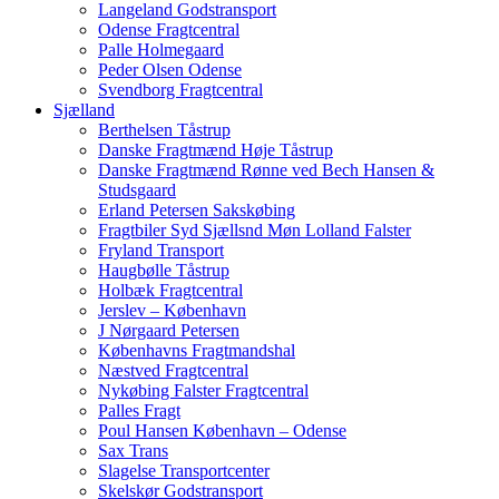
Langeland Godstransport
Odense Fragtcentral
Palle Holmegaard
Peder Olsen Odense
Svendborg Fragtcentral
Sjælland
Berthelsen Tåstrup
Danske Fragtmænd Høje Tåstrup
Danske Fragtmænd Rønne ved Bech Hansen &
Studsgaard
Erland Petersen Sakskøbing
Fragtbiler Syd Sjællsnd Møn Lolland Falster
Fryland Transport
Haugbølle Tåstrup
Holbæk Fragtcentral
Jerslev – København
J Nørgaard Petersen
Københavns Fragtmandshal
Næstved Fragtcentral
Nykøbing Falster Fragtcentral
Palles Fragt
Poul Hansen København – Odense
Sax Trans
Slagelse Transportcenter
Skelskør Godstransport