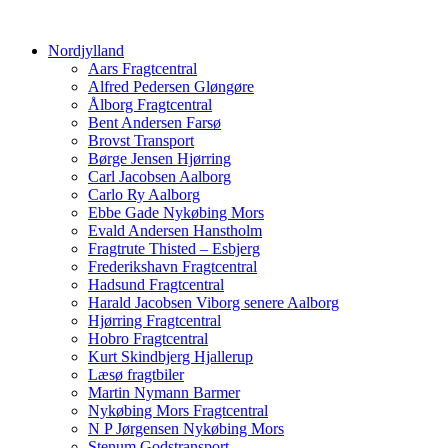
Nordjylland
Aars Fragtcentral
Alfred Pedersen Gløngøre
Ålborg Fragtcentral
Bent Andersen Farsø
Brovst Transport
Børge Jensen Hjørring
Carl Jacobsen Aalborg
Carlo Ry Aalborg
Ebbe Gade Nykøbing Mors
Evald Andersen Hanstholm
Fragtrute Thisted – Esbjerg
Frederikshavn Fragtcentral
Hadsund Fragtcentral
Harald Jacobsen Viborg senere Aalborg
Hjørring Fragtcentral
Hobro Fragtcentral
Kurt Skindbjerg Hjallerup
Læsø fragtbiler
Martin Nymann Barmer
Nykøbing Mors Fragtcentral
N P Jørgensen Nykøbing Mors
Stenum Godstransport