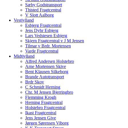
Sæby Godstransport
Thisted Fragtcentral
V Slott Aalborg
Vestjylland
Esbjerg Fragtcentral
Jens Dyhr Esbjerg
Lars Vedstesen Esbjerg
Skjern Fragtcentral v J M Jensen
Tilmar v Brdr. Mortensen
Varde Fragtcentral
Midtjylland
Alfred Andersen Holstebro
Arne Mortensen Skive
Bent Klausen Silkeborg
Brande Autotransport
Brdr Skov
C Schmidt Herning
Chr. M Jensen Bjerringbro
Flemming Krogh
Herning Fragtcentral
Holstebro Fragtcentral
Ikast Fragtcentral
Jens Jensen Give
Jørgen Sørensen Viborg