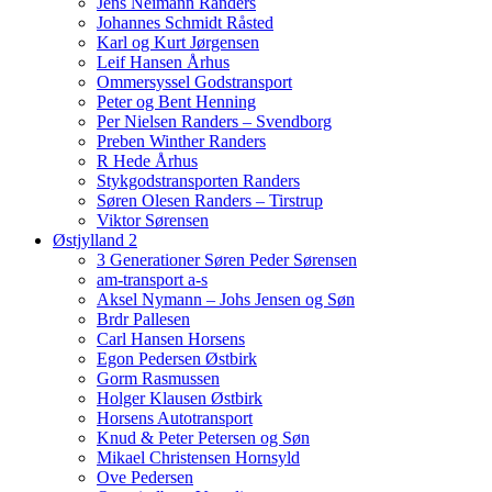
Jens Neimann Randers
Johannes Schmidt Råsted
Karl og Kurt Jørgensen
Leif Hansen Århus
Ommersyssel Godstransport
Peter og Bent Henning
Per Nielsen Randers – Svendborg
Preben Winther Randers
R Hede Århus
Stykgodstransporten Randers
Søren Olesen Randers – Tirstrup
Viktor Sørensen
Østjylland 2
3 Generationer Søren Peder Sørensen
am-transport a-s
Aksel Nymann – Johs Jensen og Søn
Brdr Pallesen
Carl Hansen Horsens
Egon Pedersen Østbirk
Gorm Rasmussen
Holger Klausen Østbirk
Horsens Autotransport
Knud & Peter Petersen og Søn
Mikael Christensen Hornsyld
Ove Pedersen