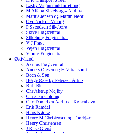
K K Transport Struer
Låsby Vognmandsforretning
M Alfang Silkeborg – Aarhus
Marius Jensen og Martin Nøhr
Ove Nielsen Viborg
P Svendsen Silkeborg
Skive Fragtcentral
Silkeborg Fragtcentral
V J Fragt
Vejen Fragtcentral
Viborg Fragtcentral
Østjylland
Aarhus Fragtcentral
Anders Olesen og H V transport
Bach & Søn
Børge Østerby Petersen Århus
Brdr Bie
Chr Alstrup Mejlby
Christian Colding
Chr. Danielsen Aarhus – København
Erik Ramdal
Hans Køpke
Henry M Christensen og Thorbjørn
Henry Christensen
J Riise Grenå