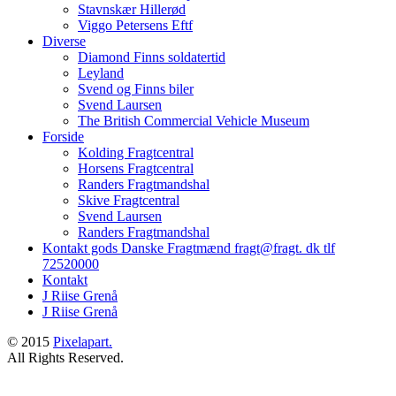
Stavnskær Hillerød
Viggo Petersens Eftf
Diverse
Diamond Finns soldatertid
Leyland
Svend og Finns biler
Svend Laursen
The British Commercial Vehicle Museum
Forside
Kolding Fragtcentral
Horsens Fragtcentral
Randers Fragtmandshal
Skive Fragtcentral
Svend Laursen
Randers Fragtmandshal
Kontakt gods Danske Fragtmænd fragt@fragt. dk tlf
72520000
Kontakt
J Riise Grenå
J Riise Grenå
© 2015
Pixelapart.
All Rights Reserved.