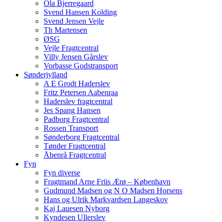
Ola Bjerregaard
Svend Hansen Kolding
Svend Jensen Vejle
Th Martensen
ØSG
Vejle Fragtcentral
Villy Jensen Gårslev
Vorbasse Godstransport
Sønderjylland
A E Grodt Haderslev
Fritz Petersen Aabenraa
Haderslev fragtcentral
Jes Spang Hansen
Padborg Fragtcentral
Rossen Transport
Sønderborg Fragtcentral
Tønder Fragtcentral
Åbenrå Fragtcentral
Fyn
Fyn diverse
Fragtmand Arne Friis Ærø – København
Gudmund Madsen og N O Madsen Horsens
Hans og Ulrik Markvardsen Langeskov
Kaj Lauesen Nyborg
Kyndesen Ullerslev