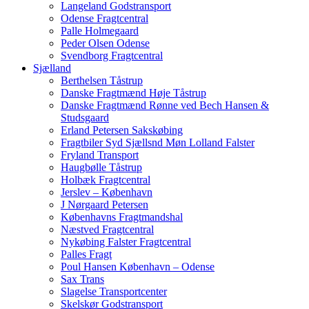
Langeland Godstransport
Odense Fragtcentral
Palle Holmegaard
Peder Olsen Odense
Svendborg Fragtcentral
Sjælland
Berthelsen Tåstrup
Danske Fragtmænd Høje Tåstrup
Danske Fragtmænd Rønne ved Bech Hansen &
Studsgaard
Erland Petersen Sakskøbing
Fragtbiler Syd Sjællsnd Møn Lolland Falster
Fryland Transport
Haugbølle Tåstrup
Holbæk Fragtcentral
Jerslev – København
J Nørgaard Petersen
Københavns Fragtmandshal
Næstved Fragtcentral
Nykøbing Falster Fragtcentral
Palles Fragt
Poul Hansen København – Odense
Sax Trans
Slagelse Transportcenter
Skelskør Godstransport