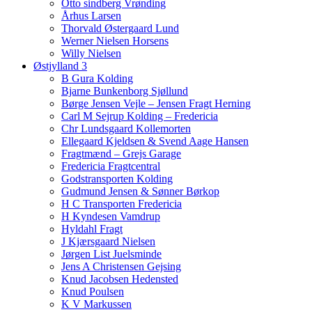
Otto sindberg Vrønding
Århus Larsen
Thorvald Østergaard Lund
Werner Nielsen Horsens
Willy Nielsen
Østjylland 3
B Gura Kolding
Bjarne Bunkenborg Sjøllund
Børge Jensen Vejle – Jensen Fragt Herning
Carl M Sejrup Kolding – Fredericia
Chr Lundsgaard Kollemorten
Ellegaard Kjeldsen & Svend Aage Hansen
Fragtmænd – Grejs Garage
Fredericia Fragtcentral
Godstransporten Kolding
Gudmund Jensen & Sønner Børkop
H C Transporten Fredericia
H Kyndesen Vamdrup
Hyldahl Fragt
J Kjærsgaard Nielsen
Jørgen List Juelsminde
Jens A Christensen Gejsing
Knud Jacobsen Hedensted
Knud Poulsen
K V Markussen