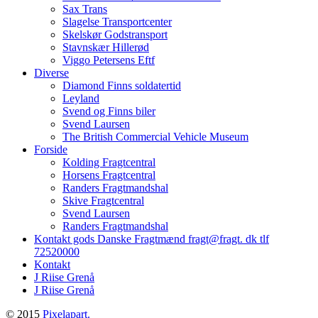
Sax Trans
Slagelse Transportcenter
Skelskør Godstransport
Stavnskær Hillerød
Viggo Petersens Eftf
Diverse
Diamond Finns soldatertid
Leyland
Svend og Finns biler
Svend Laursen
The British Commercial Vehicle Museum
Forside
Kolding Fragtcentral
Horsens Fragtcentral
Randers Fragtmandshal
Skive Fragtcentral
Svend Laursen
Randers Fragtmandshal
Kontakt gods Danske Fragtmænd fragt@fragt. dk tlf
72520000
Kontakt
J Riise Grenå
J Riise Grenå
© 2015
Pixelapart.