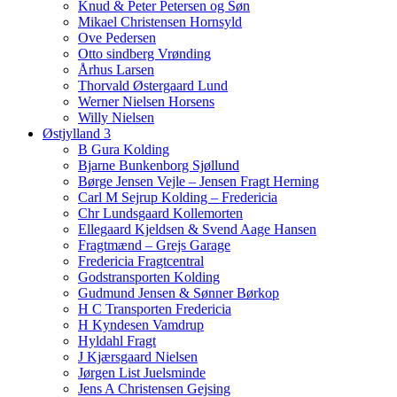
Knud & Peter Petersen og Søn
Mikael Christensen Hornsyld
Ove Pedersen
Otto sindberg Vrønding
Århus Larsen
Thorvald Østergaard Lund
Werner Nielsen Horsens
Willy Nielsen
Østjylland 3
B Gura Kolding
Bjarne Bunkenborg Sjøllund
Børge Jensen Vejle – Jensen Fragt Herning
Carl M Sejrup Kolding – Fredericia
Chr Lundsgaard Kollemorten
Ellegaard Kjeldsen & Svend Aage Hansen
Fragtmænd – Grejs Garage
Fredericia Fragtcentral
Godstransporten Kolding
Gudmund Jensen & Sønner Børkop
H C Transporten Fredericia
H Kyndesen Vamdrup
Hyldahl Fragt
J Kjærsgaard Nielsen
Jørgen List Juelsminde
Jens A Christensen Gejsing