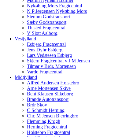
Martin Nymann Barmer
Nykøbing Mors Fragtcentral
N P Jørgensen Nykøbing Mors
Stenum Godstransport
Sæby Godstransport
Thisted Fragtcentral
V Slott Aalborg
Vestjylland
Esbjerg Fragtcentral
Jens Dyhr Esbjerg
Lars Vedstesen Esbjerg
Skjern Fragtcentral v J M Jensen
Tilmar v Brdr. Mortensen
Varde Fragtcentral
Midtjylland
Alfred Andersen Holstebro
Arne Mortensen Skive
Bent Klausen Silkeborg
Brande Autotransport
Brdr Skov
C Schmidt Herning
Chr. M Jensen Bjerringbro
Flemming Krogh
Herning Fragtcentral
Holstebro Fragtcentral