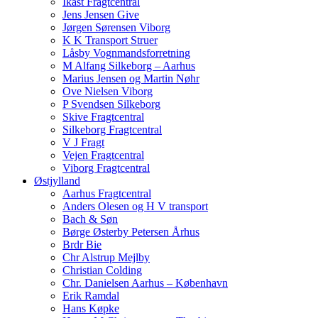
Ikast Fragtcentral
Jens Jensen Give
Jørgen Sørensen Viborg
K K Transport Struer
Låsby Vognmandsforretning
M Alfang Silkeborg – Aarhus
Marius Jensen og Martin Nøhr
Ove Nielsen Viborg
P Svendsen Silkeborg
Skive Fragtcentral
Silkeborg Fragtcentral
V J Fragt
Vejen Fragtcentral
Viborg Fragtcentral
Østjylland
Aarhus Fragtcentral
Anders Olesen og H V transport
Bach & Søn
Børge Østerby Petersen Århus
Brdr Bie
Chr Alstrup Mejlby
Christian Colding
Chr. Danielsen Aarhus – København
Erik Ramdal
Hans Køpke