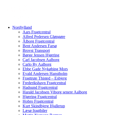
Nordjylland
Aars Fragtcentral
Alfred Pedersen Gløngøre
Ålborg Fragtcentral
Bent Andersen Farsø
Brovst Transport
Børge Jensen Hjørring
Carl Jacobsen Aalborg
Carlo Ry Aalborg
Ebbe Gade Nykøbing Mors
Evald Andersen Hanstholm
Fragtrute Thisted – Esbjerg
Frederikshavn Fragtcentral
Hadsund Fragtcentral
Harald Jacobsen Viborg senere Aalborg
Hjørring Fragtcentral
Hobro Fragtcentral
Kurt Skindbjerg Hjallerup
Læsø fragtbiler