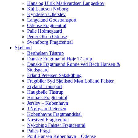
Hans og Ulrik Markvardsen Langeskov
Kaj Lauesen Nyborg
Kyndesen Ullerslev
Langeland Godstransport
Odense Fragtcentral
Palle Holmegaard
Peder Olsen Odense
Svendborg Fragtcentral
Sjælland
Berthelsen Tåstrup
Danske Fragtmænd Høje Tåstrup
Danske Fragtmænd Rønne ved Bech Hansen &
Studsgaard
Erland Petersen Sakskøbing
Fragtbiler Syd Sjællsnd Møn Lolland Falster
Fryland Transport
Haugbølle Tåstrup
Holbæk Fragtcentral
Jerslev – København
J Nørgaard Petersen
Københavns Fragtmandshal
Næstved Fragtcentral
Nykøbing Falster Fragtcentral
Palles Fragt
Poul Hansen København – Odense