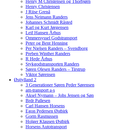
Henry M Christensen og Thorbjørn
Henry Christensen
J Riise Grenå
Jens Neimann Randers
Johannes Schmidt Råsted
Karl og Kurt Jørgensen
Leif Hansen Århus
Ommersyssel Godstransport
Peter og Bent Henning
Per Nielsen Randers – Svendborg
Preben Winther Randers
R Hede Århus
Stykgodstransporten Randers
Søren Olesen Randers – Tirstrup
Viktor Sørensen
Østjylland 2
3 Generationer Søren Peder Sørensen
am-transport a-s
Aksel Nymann – Johs Jensen og Søn
Brdr Pallesen
Carl Hansen Horsens
Egon Pedersen Østbirk
Gorm Rasmussen
Holger Klausen Østbirk
Horsens Autotransport