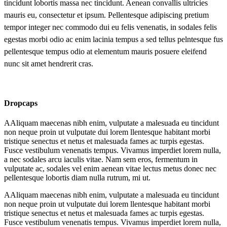
tincidunt lobortis massa nec tincidunt. Aenean convallis ultricies
mauris eu, consectetur et ipsum. Pellentesque adipiscing pretium
tempor integer nec commodo dui eu felis venenatis, in sodales felis
egestas morbi odio ac enim lacinia tempus a sed tellus pelntesque fus
pellentesque tempus odio at elementum mauris posuere eleifend
nunc sit amet hendrerit cras.
Dropcaps
A
Aliquam maecenas nibh enim, vulputate a malesuada eu tincidunt
non neque proin ut vulputate dui lorem llentesque habitant morbi
tristique senectus et netus et malesuada fames ac turpis egestas.
Fusce vestibulum venenatis tempus. Vivamus imperdiet lorem nulla,
a nec sodales arcu iaculis vitae. Nam sem eros, fermentum in
vulputate ac, sodales vel enim aenean vitae lectus metus donec nec
pellentesque lobortis diam nulla rutrum, mi ut.
A
Aliquam maecenas nibh enim, vulputate a malesuada eu tincidunt
non neque proin ut vulputate dui lorem llentesque habitant morbi
tristique senectus et netus et malesuada fames ac turpis egestas.
Fusce vestibulum venenatis tempus. Vivamus imperdiet lorem nulla,