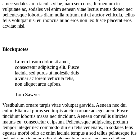
a nec sodales arcu iaculis vitae, nam sem eros, fermentum in
vulputate ac, sodales vel enim
aenean vitae lectus metus donec
nec
pellentesque lobortis diam nulla rutrum, mi ut auctor vehicula, tellus
felis volutpat nisi eu rhoncus nunc eros non leo
fusce placerat eros
acvitae nisl.
Blockquotes
Lorem ipsum dolor sit amet,
consectetur adipiscing elit. Fusce
lacinia sed purus at molestie duis
a vinar ac lorem vehicula felis,
non aliquet arcu apibus.
Tom Sawyer
Vestibulum ornare turpis vitae volutpat gravida. Aenean nec dui
enim. Etiam at purus sed turpis auctor ornare ac eget arcu. Fusce
tincidunt lobortis massa nec tincidunt. Aenean convallis ultricies
mauris eu, consectetur et ipsum. Pellentesque adipiscing pretium
tempor integer nec commodo dui eu felis venenatis, in sodales felis
egestas morbi odio ac enim lacinia tempus a sed tellus pelntesque fus
pellentesque tempus odio at elementum mauris posuere eleifend