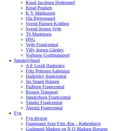
Knud Jacobsen Hedensted
Knud Poulsen
K V Markussen
Ola Bjerregaard
Svend Hansen Kolding
Svend Jensen Vejle
Th Martensen
ØSG
Vejle Fragtcentral
Villy Jensen Gårslev
Vorbasse Godstransport
Sønderjylland
A E Grodt Haderslev
Fritz Petersen Aabenraa
Haderslev fragtcentral
Jes Spang Hansen
Padborg Fragtcentral
Rossen Transport
Sønderborg Fragtcentral
Tønder Fragtcentral
Åbenrå Fragtcentral
Fyn
Fyn diverse
Fragtmand Arne Friis Ærø – København
Gudmund Madsen og N O Madsen Horsens