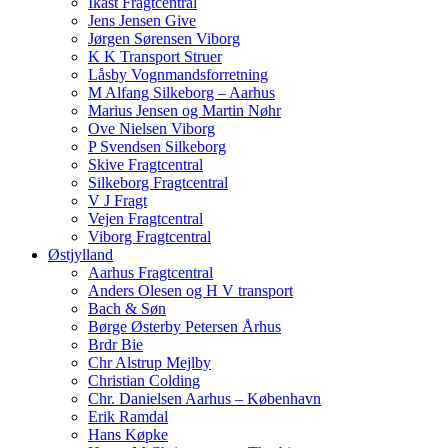
Ikast Fragtcentral
Jens Jensen Give
Jørgen Sørensen Viborg
K K Transport Struer
Låsby Vognmandsforretning
M Alfang Silkeborg – Aarhus
Marius Jensen og Martin Nøhr
Ove Nielsen Viborg
P Svendsen Silkeborg
Skive Fragtcentral
Silkeborg Fragtcentral
V J Fragt
Vejen Fragtcentral
Viborg Fragtcentral
Østjylland
Aarhus Fragtcentral
Anders Olesen og H V transport
Bach & Søn
Børge Østerby Petersen Århus
Brdr Bie
Chr Alstrup Mejlby
Christian Colding
Chr. Danielsen Aarhus – København
Erik Ramdal
Hans Køpke