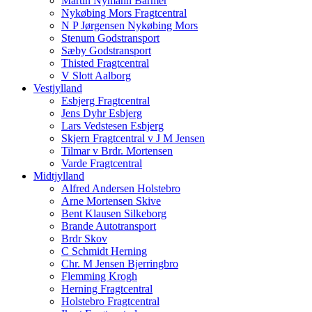
Martin Nymann Barmer
Nykøbing Mors Fragtcentral
N P Jørgensen Nykøbing Mors
Stenum Godstransport
Sæby Godstransport
Thisted Fragtcentral
V Slott Aalborg
Vestjylland
Esbjerg Fragtcentral
Jens Dyhr Esbjerg
Lars Vedstesen Esbjerg
Skjern Fragtcentral v J M Jensen
Tilmar v Brdr. Mortensen
Varde Fragtcentral
Midtjylland
Alfred Andersen Holstebro
Arne Mortensen Skive
Bent Klausen Silkeborg
Brande Autotransport
Brdr Skov
C Schmidt Herning
Chr. M Jensen Bjerringbro
Flemming Krogh
Herning Fragtcentral
Holstebro Fragtcentral