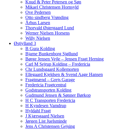
Knud & Peter Petersen og Søn
Mikael Christensen Hornsyld
Ove Pedersen
Otto sindberg Vrønding
Århus Larsen
Thorvald Østergaard Lund
Werner Nielsen Horsens
Willy Nielsen
Østjylland 3
B Gura Kolding
Bjarne Bunkenborg Sjøllund
Børge Jensen Vejle – Jensen Fragt Herning
Carl M Sejrup Kolding – Fredericia
Chr Lundsgaard Kollemorten
Ellegaard Kjeldsen & Svend Aage Hansen
Fragtmænd – Grejs Garage
Fredericia Fragtcentral
Godstransporten Kolding
Gudmund Jensen & Sønner Børkop
H C Transporten Fredericia
H Kyndesen Vamdrup
Hyldahl Fragt
J Kjærsgaard Nielsen
Jørgen List Juelsminde
Jens A Christensen Gejsing