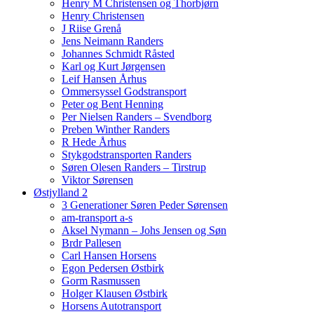
Henry M Christensen og Thorbjørn
Henry Christensen
J Riise Grenå
Jens Neimann Randers
Johannes Schmidt Råsted
Karl og Kurt Jørgensen
Leif Hansen Århus
Ommersyssel Godstransport
Peter og Bent Henning
Per Nielsen Randers – Svendborg
Preben Winther Randers
R Hede Århus
Stykgodstransporten Randers
Søren Olesen Randers – Tirstrup
Viktor Sørensen
Østjylland 2
3 Generationer Søren Peder Sørensen
am-transport a-s
Aksel Nymann – Johs Jensen og Søn
Brdr Pallesen
Carl Hansen Horsens
Egon Pedersen Østbirk
Gorm Rasmussen
Holger Klausen Østbirk
Horsens Autotransport