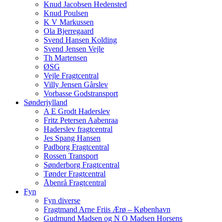
Knud Jacobsen Hedensted
Knud Poulsen
K V Markussen
Ola Bjerregaard
Svend Hansen Kolding
Svend Jensen Vejle
Th Martensen
ØSG
Vejle Fragtcentral
Villy Jensen Gårslev
Vorbasse Godstransport
Sønderjylland
A E Grodt Haderslev
Fritz Petersen Aabenraa
Haderslev fragtcentral
Jes Spang Hansen
Padborg Fragtcentral
Rossen Transport
Sønderborg Fragtcentral
Tønder Fragtcentral
Åbenrå Fragtcentral
Fyn
Fyn diverse
Fragtmand Arne Friis Ærø – København
Gudmund Madsen og N O Madsen Horsens