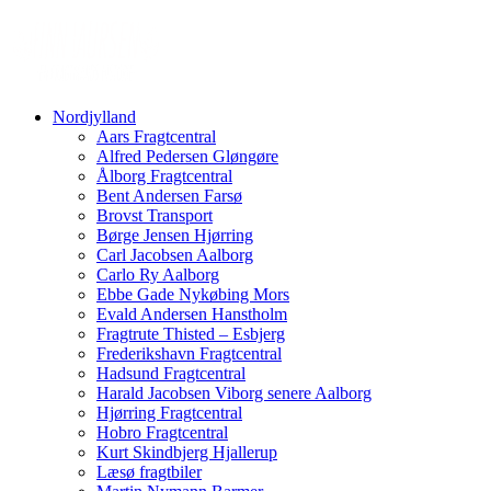
Nordjylland
Aars Fragtcentral
Alfred Pedersen Gløngøre
Ålborg Fragtcentral
Bent Andersen Farsø
Brovst Transport
Børge Jensen Hjørring
Carl Jacobsen Aalborg
Carlo Ry Aalborg
Ebbe Gade Nykøbing Mors
Evald Andersen Hanstholm
Fragtrute Thisted – Esbjerg
Frederikshavn Fragtcentral
Hadsund Fragtcentral
Harald Jacobsen Viborg senere Aalborg
Hjørring Fragtcentral
Hobro Fragtcentral
Kurt Skindbjerg Hjallerup
Læsø fragtbiler