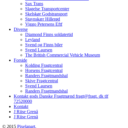
Sax Trans
Slagelse Transportcenter
Skelskør Godstransport
Stavnskær Hillerød
Viggo Petersens Eftf
Diverse
Diamond Finns soldatertid
Leyland
Svend og Finns biler
Svend Laursen
The British Commercial Vehicle Museum
Forside
Kolding Fragtcentral
Horsens Fragtcentral
Randers Fragtmandshal
Skive Fragtcentral
Svend Laursen
Randers Fragtmandshal
Kontakt gods Danske Fragtmænd fragt@fragt. dk tlf
72520000
Kontakt
J Riise Grenå
J Riise Grenå
© 2015
Pixelapart.