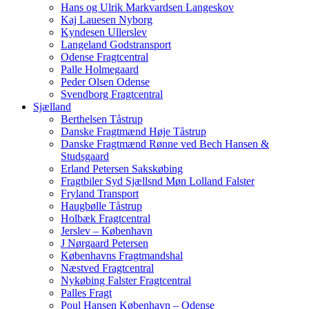
Hans og Ulrik Markvardsen Langeskov
Kaj Lauesen Nyborg
Kyndesen Ullerslev
Langeland Godstransport
Odense Fragtcentral
Palle Holmegaard
Peder Olsen Odense
Svendborg Fragtcentral
Sjælland
Berthelsen Tåstrup
Danske Fragtmænd Høje Tåstrup
Danske Fragtmænd Rønne ved Bech Hansen &
Studsgaard
Erland Petersen Sakskøbing
Fragtbiler Syd Sjællsnd Møn Lolland Falster
Fryland Transport
Haugbølle Tåstrup
Holbæk Fragtcentral
Jerslev – København
J Nørgaard Petersen
Københavns Fragtmandshal
Næstved Fragtcentral
Nykøbing Falster Fragtcentral
Palles Fragt
Poul Hansen København – Odense